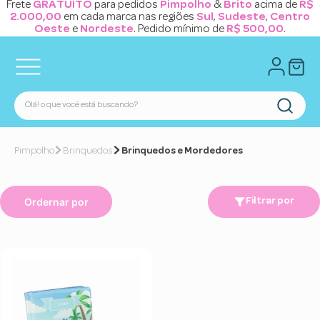
Frete
GRATUITO
para pedidos
Pimpolho
&
Brito
acima de
R$
2.000,00
em cada marca nas regiões
Sul
,
Sudeste
,
Centro
Oeste
e
Nordeste
. Pedido mínimo de
R$ 500,00
.
Brinquedos
Brinquedos e Mordedores
Ordernar por