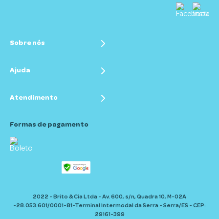
Sobre nós
Quem somos
Políticas
Ajuda
Termos e condições
Dúvidas frequentes
Atendimento
Privacidade e segurança
Trocas e devoluções
Fale conosco
Seg a Sex das 7:30 às 17:00
Formas de pagamento
(27) 2104-0555
contato@pimpolho.com.br
2022 - Brito & Cia Ltda - Av. 600, s/n, Quadra 10, M-02A
-28.053.601/0001-81-Terminal Intermodal da Serra - Serra/ES - CEP:
29161-399