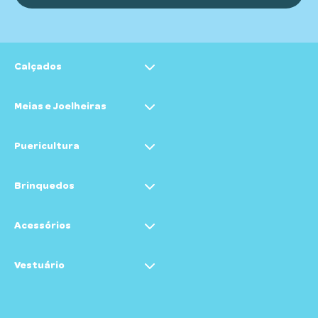
Calçados
Meias e Joelheiras
Felpuda
Kit Meia
Puericultura
Brinquedos
Brinquedos e Mordedores
Acessórios
Badores
Vestuário