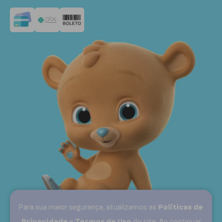
contato@pimpolho.com.br
Para sua maior segurança, atualizamos as
Políticas de
e
do site. Ao continuar