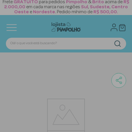
Frete
GRATUITO
para pedidos
Pimpolho
&
Brito
acima de
R$
2.000,00
em cada marca nas regiões
Sul
,
Sudeste
,
Centro
Oeste
e
Nordeste
. Pedido mínimo de
R$ 500,00
.
Olá! o que você está buscando?
Termos mais buscados
1
º
meia
2
º
naninha
3
º
tênis
4
º
sapatilha
5
º
mochila
6
º
mamadeira