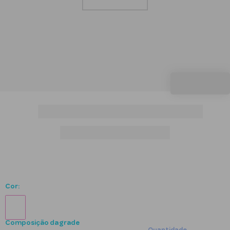
7
º
babuche
8
º
garrafa
9
º
joelheira
10
º
semaninha
Cor:
Composição da grade