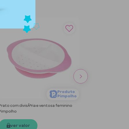
Produto
Pimpolho
Prato com divisÃ³ria e ventosa feminino
Pimpolho
ver valor