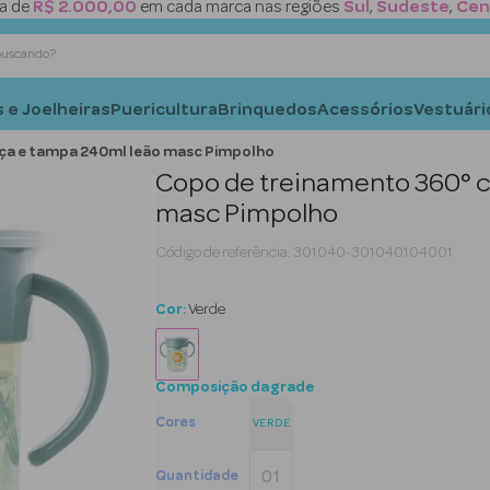
a de
R$ 2.000,00
em cada marca nas regiões
Sul
,
Sudeste
,
Cen
está buscando?
 e Joelheiras
Puericultura
Brinquedos
Acessórios
Vestuári
lça e tampa 240ml leão masc Pimpolho
Copo de treinamento 360° c
masc Pimpolho
Código de referência
:
301040-301040104001
Cor:
Verde
Composição da grade
Cores
VERDE
01
Quantidade