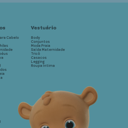
os
Vestuário
ara Cabelo
Body
Conjuntos
hilas
Moda Praia
rnidade
Saída Maternidade
péus
Tricô
va
Casacos
Legging
l
Roupa Íntima
idos
eia
ta
1