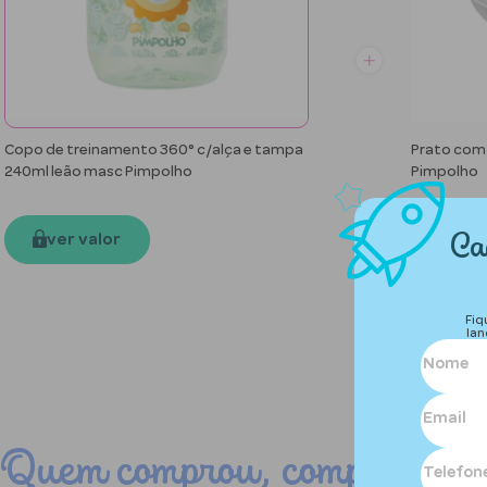
Copo de treinamento 360° c/alça e tampa
Prato com 
240ml leão masc Pimpolho
Pimpolho
ver valor
ver 
Ca
Fiq
lan
Quem comprou, comprou ta