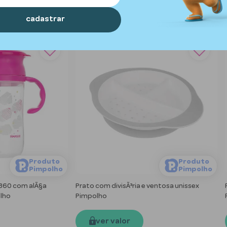
cadastrar
Produto
Produto
Pimpolho
Pimpolho
360 com alÃ§a
Prato com divisÃ³ria e ventosa unissex
lho
Pimpolho
ver valor