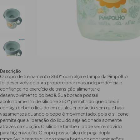
Descrição
O copo de treinamento 360° com alça e tampa da Pimpolho
foi desenvolvido para proporcionar mais independência e
confiança no exercício de transição alimentar e
desenvolvimento do bebê. Sua borada possui
acolchoamento de silicone 360° permitindo que o bebê
consiga beber o líquido em qualquer posição sem que haja
vazamentos quando o copo é movimentado, pois o silicone
permite que a liberação do líquido seja acionada somente
através da sucção. O silicone também pode ser removido
para higienização. O copo possui alça de pega dupla
removível e tampa que protege a borda de contaminações.