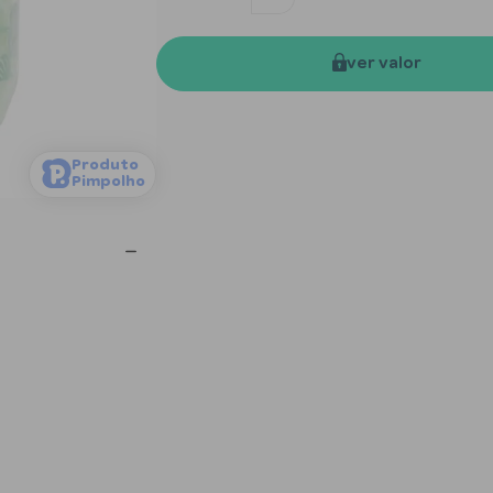
ver valor
Produto
Pimpolho