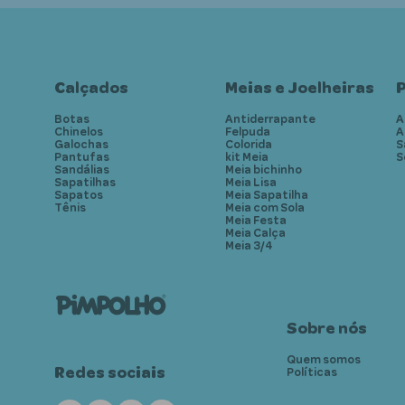
Calçados
Meias e Joelheiras
P
Botas
Antiderrapante
A
Chinelos
Felpuda
A
Galochas
Colorida
S
Pantufas
kit Meia
S
Sandálias
Meia bichinho
Sapatilhas
Meia Lisa
Sapatos
Meia Sapatilha
Tênis
Meia com Sola
Meia Festa
Meia Calça
Meia 3/4
Sobre nós
Quem somos
Redes sociais
Políticas