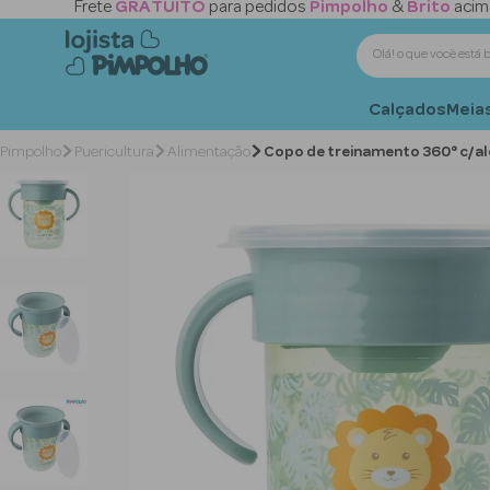
Frete
GRATUITO
para pedidos
Pimpolho
&
Brito
acim
Olá! o que você 
Calçados
Meias
Puericultura
Alimentação
Copo de treinamento 360° c/a