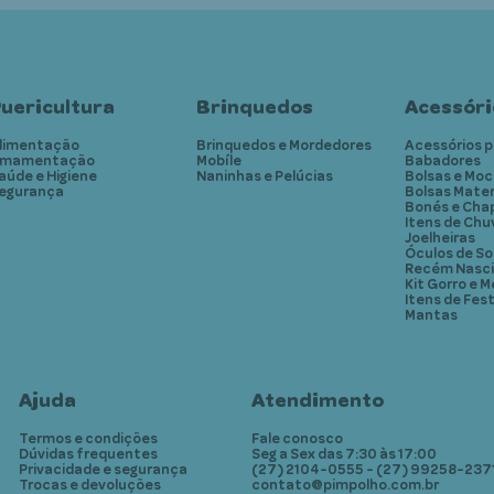
uericultura
Brinquedos
Acessóri
limentação
Brinquedos e Mordedores
Acessórios p
mamentação
Mobíle
Babadores
aúde e Higiene
Naninhas e Pelúcias
Bolsas e Moc
egurança
Bolsas Mate
Bonés e Cha
Itens de Chu
Joelheiras
Óculos de So
Recém Nasc
Kit Gorro e M
Itens de Fes
Mantas
Ajuda
Atendimento
Termos e condições
Fale conosco
Dúvidas frequentes
Seg a Sex das 7:30 às 17:00
Privacidade e segurança
(27) 2104-0555 - (27) 99258-237
Trocas e devoluções
contato@pimpolho.com.br