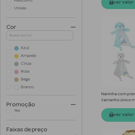
ver valor
Unisex
Cor
Azul
Amarelo
Cinza
Rosa
Bege
Branco
Naninha com pre
Verde
tamanho único m
Laranja
Promoção
Yes
Marrom
ver valor
Faixas de preço