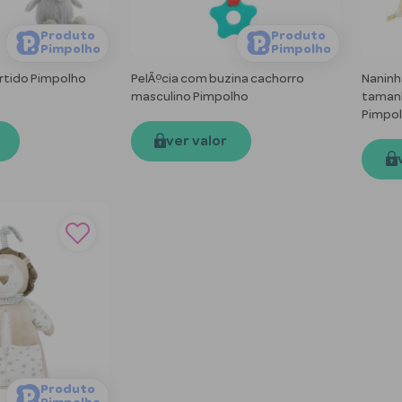
Produto
Produto
Pimpolho
Pimpolho
ortido Pimpolho
PelÃºcia com buzina cachorro
Naninh
masculino Pimpolho
tamanh
Pimpo
ver valor
Produto