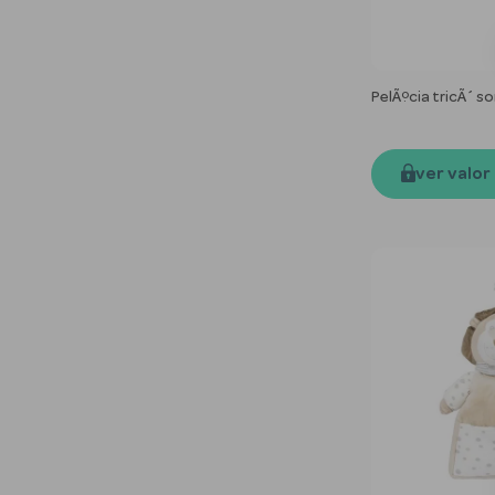
PelÃºcia tricÃ´ s
ver valor