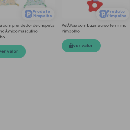
Produto
Produto
Pimpolho
Pimpolho
a com prendedor de chupeta
PelÃºcia com buzina urso feminino
o Ãºnico masculino
Pimpolho
lho
ver valor
ver valor