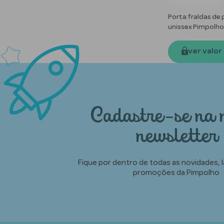
Porta fraldas de 
unissex Pimpolho
ver valor
Cadastre-se na 
newsletter
Fique por dentro de todas as novidades,
promoções da Pimpolho