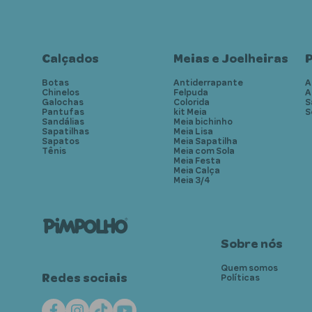
Calçados
Meias e Joelheiras
P
Botas
Antiderrapante
A
Chinelos
Felpuda
A
Galochas
Colorida
S
Pantufas
kit Meia
S
Sandálias
Meia bichinho
Sapatilhas
Meia Lisa
Sapatos
Meia Sapatilha
Tênis
Meia com Sola
Meia Festa
Meia Calça
Meia 3/4
Sobre nós
Quem somos
Redes sociais
Políticas