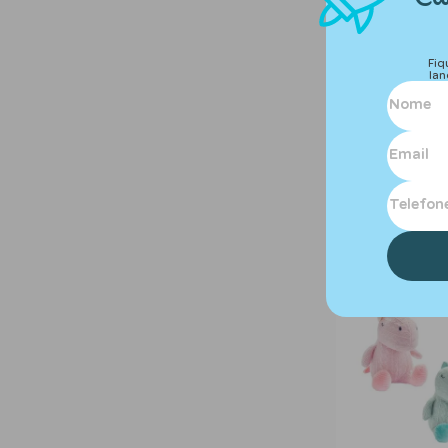
Fiq
lan
Naninha com pre
tamanho Ãºnico 
ver valor