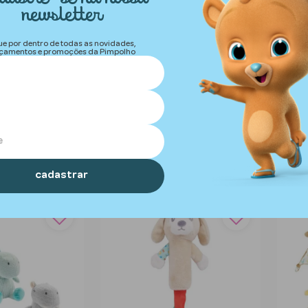
newsletter
ue por dentro de todas as novidades,
çamentos e promoções da Pimpolho
Produto
Produto
Pimpolho
Pimpolho
ndedor de chupeta
Naninha com textura tamanho
Naninh
unissex Pimpolho
Ãºnico feminino Pimpolho
Ãºnico
ver valor
cadastrar