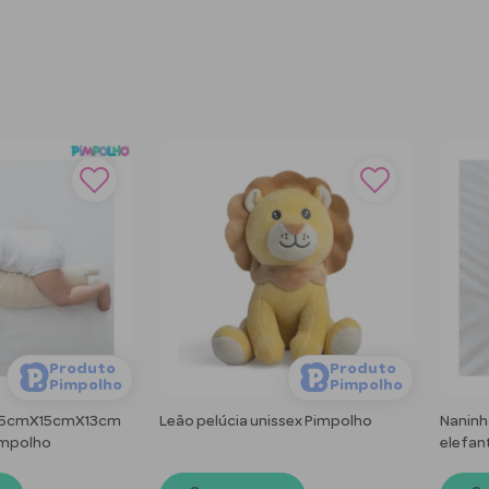
Produto
Produto
Pimpolho
Pimpolho
 65cmX15cmX13cm
Leão pelúcia unissex Pimpolho
Naninh
impolho
elefan