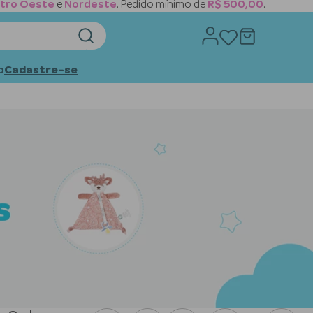
tro Oeste
e
Nordeste
. Pedido mínimo de
R$ 500,00
.
o
Cadastre-se
 buscados