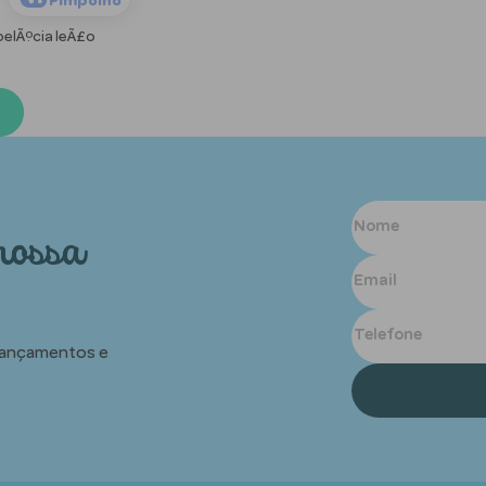
Pimpolho
pelÃºcia leÃ£o
nossa
 lançamentos e