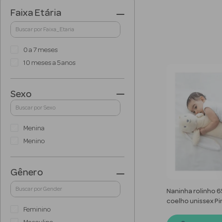
0 a 7 meses
10 meses a 5 anos
Sexo
Menina
Menino
Naninha rolinho
coelho unissex P