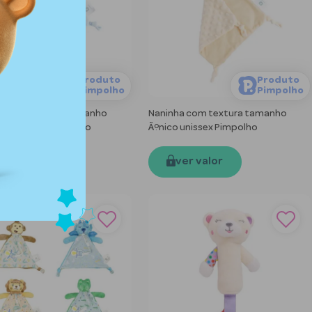
Produto
Produto
Pimpolho
Pimpolho
a com textura tamanho
Naninha com textura tamanho
 masculino Pimpolho
Ãºnico unissex Pimpolho
ver valor
ver valor