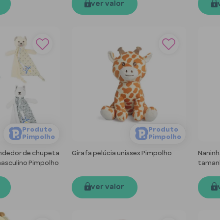
ver valor
Produto
Produto
Pimpolho
Pimpolho
ndedor de chupeta
Girafa pelúcia unissex Pimpolho
Naninh
asculino Pimpolho
tamanh
ver valor