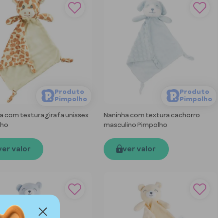
Produto
Produto
Pimpolho
Pimpolho
a com textura girafa unissex
Naninha com textura cachorro
lho
masculino Pimpolho
ver valor
ver valor