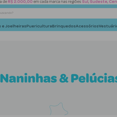
a de
R$ 2.000,00
em cada marca nas regiões
Sul
,
Sudeste
,
Cen
está buscando?
 e Joelheiras
Puericultura
Brinquedos
Acessórios
Vestuári
Termos mais
1
º
meia
2
º
naninha
3
º
sapatilha
4
º
tênis
5
º
semaninha
6
º
copo
7
º
meia bichinho
8
º
meia calça
9
º
joelheira
10
º
mamadeira