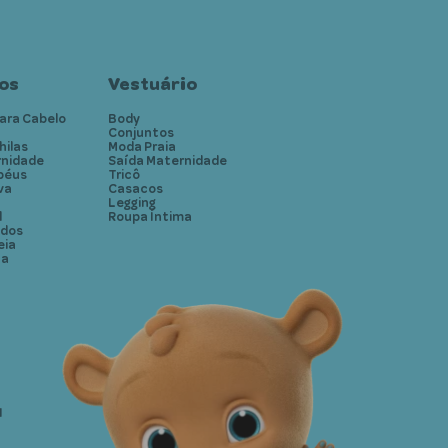
os
Vestuário
ara Cabelo
Body
Conjuntos
hilas
Moda Praia
rnidade
Saída Maternidade
péus
Tricô
va
Casacos
Legging
l
Roupa Íntima
idos
eia
ta
1