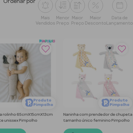
Ordenar por
Mais
Menor
Maior
Maior
Data de
Vendidos
Preço
Preço
Desconto
Lançamento
Produto
Produto
Pimpolho
Pimpolho
a rolinho 65cmX15cmX13cm
Naninha com prendedor de chupeta
te unissex Pimpolho
tamanho único feminino Pimpolho