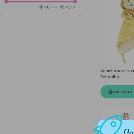
R$ 24,00
–
R$ 65,00
Naninha com text
Pimpolho
ver valor
Ca