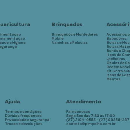
uericultura
Brinquedos
Acessóri
limentação
Brinquedos e Mordedores
Acessórios p
mamentação
Mobíle
Babadores
aúde e Higiene
Naninhas e Pelúcias
Bolsas e Moc
egurança
Bolsas Mate
Bonés e Cha
Itens de Chu
Joelheiras
Óculos de So
Recém Nasc
Kit Gorro e M
Itens de Fes
Mantas
Ajuda
Atendimento
Termos e condições
Fale conosco
Dúvidas frequentes
Seg a Sex das 7:30 às 17:00
Privacidade e segurança
(27) 2104-0555 - (27) 99258-237
Trocas e devoluções
contato@pimpolho.com.br