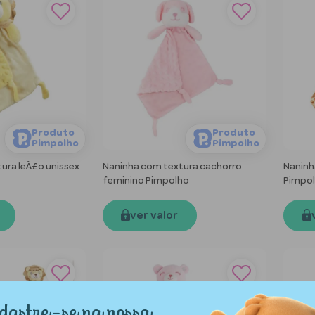
Produto
Produto
Pimpolho
Pimpolho
ura leÃ£o unissex
Naninha com textura cachorro
Naninh
feminino Pimpolho
Pimpo
ver valor
dastre-se na nossa