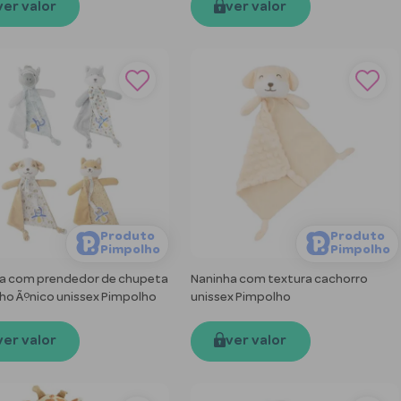
ver valor
ver valor
Produto
Produto
Pimpolho
Pimpolho
a com prendedor de chupeta
Naninha com textura cachorro
o Ãºnico unissex Pimpolho
unissex Pimpolho
ver valor
ver valor