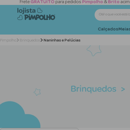
Frete
GRATUITO
para pedidos
Pimpolho
&
Brito
acim
Olá! o que você 
Calçados
Meias
Brinquedos
Naninhas e Pelúcias